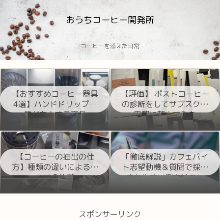
おうちコーヒー開発所
コーヒーを添えた日常
【おすすめコーヒー器具
【評価】 ポストコーヒー
4選】ハンドドリップの
の診断をしてサブスクを
質が向上する商品
実際に頼んでみた
【コーヒーの抽出の仕
「徹底解説」カフェバイ
方】種類の違いによる味
ト志望動機＆質問で採用
わいの比較
されやすい例文はコレ
スポンサーリンク