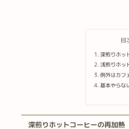
目
深煎りホッ
浅煎りホッ
例外はカフ
基本やらな
深煎りホットコーヒーの再加熱