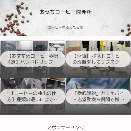
おうちコーヒー開発所
コーヒーを添えた日常
【おすすめコーヒー器具
【評価】 ポストコーヒー
4選】ハンドドリップの
の診断をしてサブスクを
質が向上する商品
実際に頼んでみた
【コーヒーの抽出の仕
「徹底解説」カフェバイ
方】種類の違いによる味
ト志望動機＆質問で採用
わいの比較
されやすい例文はコレ
スポンサーリンク